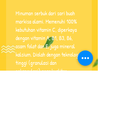
Minuman serbuk dari sari buah 
markisa alami. Memenuhi 100% 
kebutuhan vitamin C, diperkaya 
dengan vitamin A, B1, B3, B6, 
asam folat dan E, juga mineral 
kalsium. Diolah dengan teknologi 
tinggi (granulasi dan 
enkapsulasi) agar kualitas 
produk tetap terjaga.
Buy now