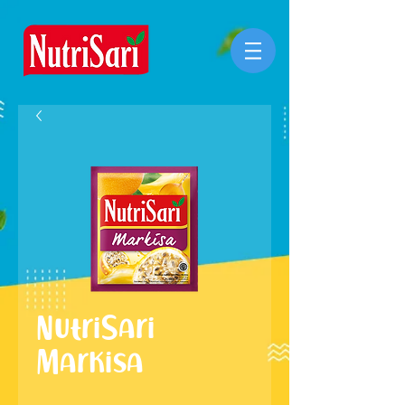
NutriSari
Markisa