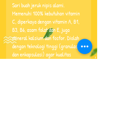
Sari buah jeruk nipis alami. 
Memenuhi 100% kebutuhan vitamin 
C, diperkaya dengan vitamin A, B1, 
B3, B6, asam folat dan E, juga 
mineral kalsium dan fosfor. Diolah 
dengan teknologi tinggi (granulasi 
dan enkapsulasi) agar kualitas 
produk tetap terjaga. Tersedia dalam 
kemasan 500g.
Buy now
© 2020 NutriSari, PT
Nutrifood Indonesia