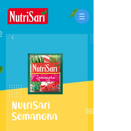
NutriSari
Semangka