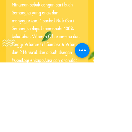
Minuman sebuk dengan sari buah 
Semangka yang enak dan 
menyegarkan. 1 sachet NutriSari 
Semangka dapat memenuhi 100% 
kebutuhan Vitamin C harian-mu dan 
tinggi Vitamin D ! Sumber 6 Vitamin 
dan 2 Mineral dan diolah dengan 
teknologi enkapsulasi dan granulasi 
guna melindungi kesegaran buah 
Semangka alami.
Buy now
© 2020 NutriSari, PT
Nutrifood Indonesia