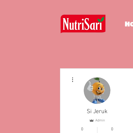
H
More actions
Si Jeruk
Admin
0
0