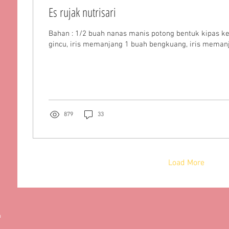
Es rujak nutrisari
Bahan : 1/2 buah nanas manis potong bentuk kipas k
gincu, iris memanjang 1 buah bengkuang, iris memanja
879
33
Load More
a