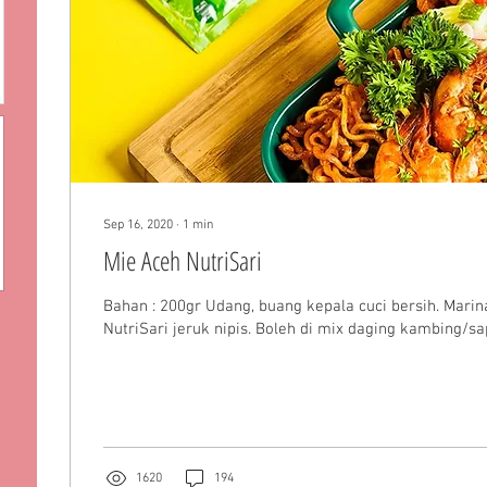
Sep 16, 2020
∙
1
min
Mie Aceh NutriSari
Bahan : 200gr Udang, buang kepala cuci bersih. Marinasi dengan 1 sachet
NutriSari jeruk nipis. Boleh di mix daging kambing/sapi
1620
194