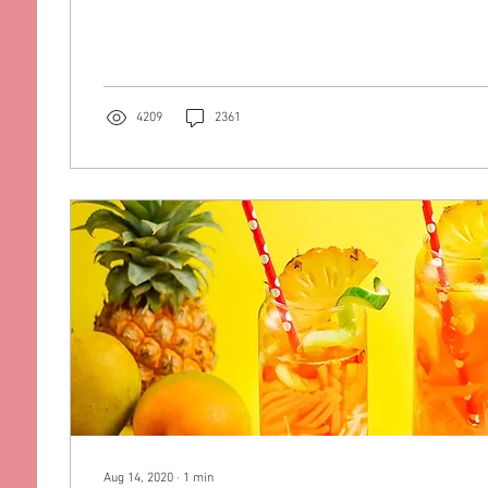
4209
2361
Aug 14, 2020
∙
1
min